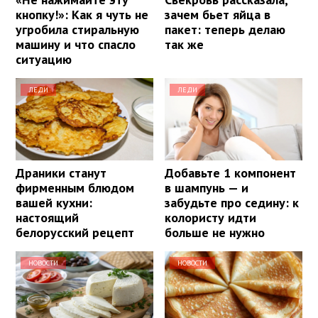
кнопку!»: Как я чуть не
зачем бьет яйца в
угробила стиральную
пакет: теперь делаю
машину и что спасло
так же
ситуацию
ЛЕДИ
ЛЕДИ
Драники станут
Добавьте 1 компонент
фирменным блюдом
в шампунь — и
вашей кухни:
забудьте про седину: к
настоящий
колористу идти
белорусский рецепт
больше не нужно
НОВОСТИ
НОВОСТИ