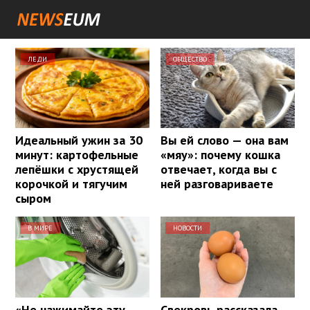
ЛЕДИ
ОБЩЕСТВО
Идеальный ужин за 30
Вы ей слово — она вам
минут: картофельные
«мяу»: почему кошка
лепёшки с хрустящей
отвечает, когда вы с
корочкой и тягучим
ней разговариваете
сыром
В МИРЕ
НОВОСТИ
«Не нажимайте эту
Свекровь рассказала,