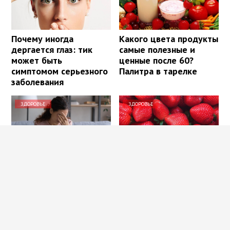
Почему иногда
Какого цвета продукты
дергается глаз: тик
самые полезные и
может быть
ценные после 60?
симптомом серьезного
Палитра в тарелке
заболевания
ЗДОРОВЬЕ
ЗДОРОВЬЕ
Как восстановить
Польза
зрение без операции:
«клубникотерапии»:
методы, которые
почему ученые
работают
призывают людей в
возрасте 50+ налегать
на эту ягоду