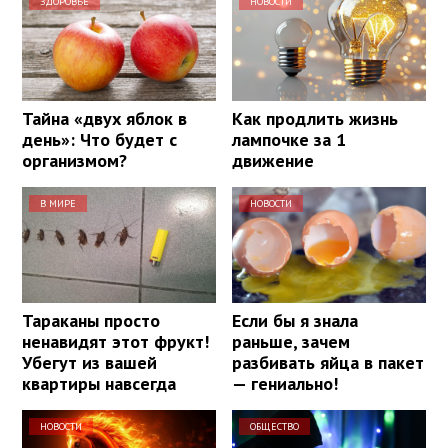
ЗДОРОВЬЕ
НОВОСТИ
Тайна «двух яблок в
Как продлить жизнь
день»: Что будет с
лампочке за 1
организмом?
движение
В МИРЕ
НОВОСТИ
Тараканы просто
Если бы я знала
ненавидят этот фрукт!
раньше, зачем
Убегут из вашей
разбивать яйца в пакет
квартиры навсегда
— гениально!
НОВОСТИ
ОБЩЕСТВО