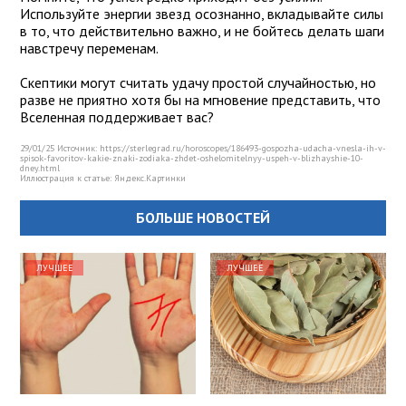
Используйте энергии звезд осознанно, вкладывайте силы
в то, что действительно важно, и не бойтесь делать шаги
навстречу переменам.
Скептики могут считать удачу простой случайностью, но
разве не приятно хотя бы на мгновение представить, что
Вселенная поддерживает вас?
29/01/25 Источник: https://sterlegrad.ru/horoscopes/186493-gospozha-udacha-vnesla-ih-v-
spisok-favoritov-kakie-znaki-zodiaka-zhdet-oshelomitelnyy-uspeh-v-blizhayshie-10-
dney.html
Иллюстрация к статье:
Яндекс.Картинки
БОЛЬШЕ НОВОСТЕЙ
ЛУЧШЕЕ
ЛУЧШЕЕ