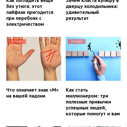
Как погладить вещи
Зачем класть купюру в
без утюга: этот
дверцу холодильника:
лайфхак пригодится
удивительный
при перебоях с
результат
электричеством
ЛУЧШЕЕ
ЛУЧШЕЕ
Что означает знак «М»
Как стать
на вашей ладони
миллионером: три
полезные привычки
успешных людей,
которые помогут и вам