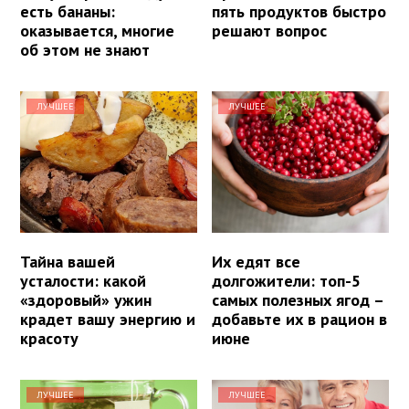
есть бананы:
пять продуктов быстро
оказывается, многие
решают вопрос
об этом не знают
ЛУЧШЕЕ
ЛУЧШЕЕ
Тайна вашей
Их едят все
усталости: какой
долгожители: топ-5
«здоровый» ужин
самых полезных ягод –
крадет вашу энергию и
добавьте их в рацион в
красоту
июне
ЛУЧШЕЕ
ЛУЧШЕЕ