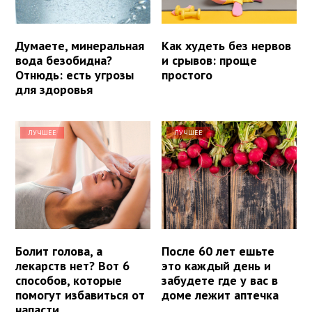
Думаете, минеральная
Как худеть без нервов
вода безобидна?
и срывов: проще
Отнюдь: есть угрозы
простого
для здоровья
ЛУЧШЕЕ
ЛУЧШЕЕ
Болит голова, а
После 60 лет ешьте
лекарств нет? Вот 6
это каждый день и
способов, которые
забудете где у вас в
помогут избавиться от
доме лежит аптечка
напасти