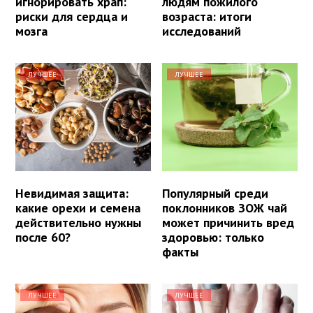
игнорировать храп:
людям пожилого
риски для сердца и
возраста: итоги
мозга
исследований
ЛУЧШЕЕ
ЛУЧШЕЕ
Невидимая защита:
Популярный среди
какие орехи и семена
поклонников ЗОЖ чай
действительно нужны
может причинить вред
после 60?
здоровью: только
факты
ЛУЧШЕЕ
ЛУЧШЕЕ